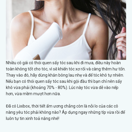
Nhiều cô gái có thói quen sấy tóc sau khi đi mưa, điều này hoàn
toàn không tốt cho tóc, vì sẽ khiến tóc xơ rối và càng thêm hư tổn.
Thay vào đó, hãy dùng khăn bông lau nhẹ và để tóc khô tự nhiên.
Nếu bạn có thói quen sấy tóc sau khi gội đầu thì bạn chỉ nên sấy
khô vừa phải (khoảng 70% - 80%). Lúc này tóc vừa dễ vào nếp
hơn, vừa mềm mượt hơn nữa.
Đã có Lixibox, thời tiết ẩm ương chẳng còn là nỗi lo của các cô
nàng yêu tóc phải không nào? Áp dụng ngay những típ vừa rồi để
luôn tự tin xinh toả nắng nhé!