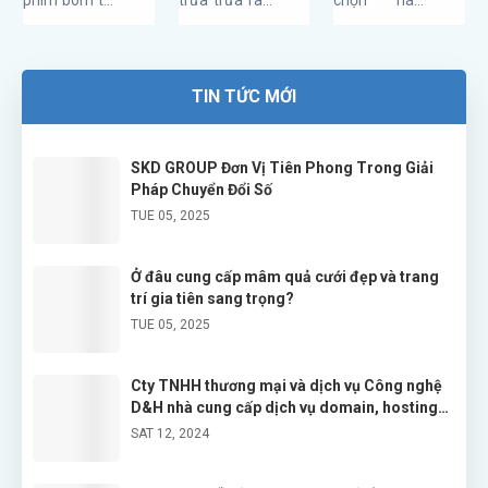
phim bom tấn
trưa trưa râm
chọn hàng
“Chất như
“nắng
Công
Avengers:
mát”, tâm
đầu cho dịch
nước cất”
mưa” của
nghệ
Endgame
trạng con gái
vụ domain và
nàng
D&H nhà
đang chiếm
thay đổi bất
hosting
cung cấp
TIN TỨC MỚI
trọn tâm điểm
thường, đặc
chuyên
dịch vụ
của toàn thế
biệt là trong
nghiệp, cam
domain,
giới thì hãng
ngày “đèn đỏ”
kết tốc độ
SKD GROUP Đơn Vị Tiên Phong Trong Giải
hosting
Pháp Chuyển Đổi Số
điện thoại
khi cả làn da
nhanh, bảo
chuyên
TUE 05, 2025
OPPO chính
và cảm xúc...
mật cao và hỗ
nghiệp
thức cho ra
trợ kỹ thuật
mắt phiên
24/7.
Ở đâu cung cấp mâm quả cưới đẹp và trang
trí gia tiên sang trọng?
bản...
TUE 05, 2025
Cty TNHH thương mại và dịch vụ Công nghệ
D&H nhà cung cấp dịch vụ domain, hosting
chuyên nghiệp
SAT 12, 2024