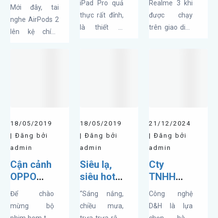
lên kệ
iPad Pro quả
Realme 3 khi
Mới đây, tai
Apple cần
vô cùng
chính thức
thực rất đỉnh,
được chạy
nghe AirPods 2
bổ sung
hay ho
tại Viettel
là thiết bị
trên giao diện
lên kệ chính
ngay các
của
Store với
đáng mơ ước
ColorOS 6.0
thức tại hệ
tính năng
ColorOS
giá chỉ từ
của rất nhiều
dựa trên nền
thống các siêu
của iPad
6.0 trên
4.990.000đ
người dùng.
Android 9.0
thị của Viettel
Pro này
Realme 3
Tuy nhiên,
được bổ sung
Store sau hơn 1
theo ý kiến
thêm một số
tháng ra mắt.
của những
tính năng mới.
Chỉ với giá từ
“người trong
Vậy ColorOS
4.990.000đ,...
18/05/2019
18/05/2019
21/12/2024
cuộc” thì tính
6.0 trên
| Đăng bởi
| Đăng bởi
| Đăng bởi
năng...
Realme 3...
admin
admin
admin
Cận cảnh
Siêu lạ,
Cty
OPPO
siêu hot -
TNHH
F11 Pro
Mặt nạ
thương
Để chào
“Sáng nắng,
Công nghệ
Avengers
cho tâm
mại và
mừng bộ
chiều mưa,
D&H là lựa
Edition:
trạng
dịch vụ