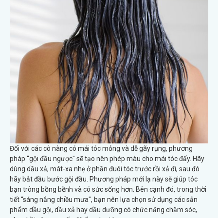
Đối với các cô nàng có mái tóc mỏng và dễ gãy rụng, phương
pháp “gội đầu ngược" sẽ tạo nên phép màu cho mái tóc đấy. Hãy
dùng dầu xả, mát-xa nhẹ ở phần đuôi tóc trước rồi xả đi, sau đó
hãy bắt đầu bước gội đầu. Phương pháp mới lạ này sẽ giúp tóc
bạn trông bồng bềnh và có sức sống hơn. Bên cạnh đó, trong thời
tiết “sáng nắng chiều mưa", bạn nên lựa chọn sử dụng các sản
phẩm dầu gội, dầu xả hay dầu dưỡng có chức năng chăm sóc,