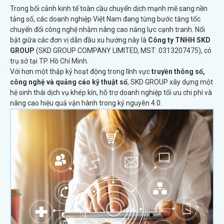
Trong bối cảnh kinh tế toàn cầu chuyển dịch mạnh mẽ sang nền
tảng số, các doanh nghiệp Việt Nam đang từng bước tăng tốc
chuyển đổi công nghệ nhằm nâng cao năng lực cạnh tranh. Nổi
bật giữa các đơn vị dẫn đầu xu hướng này là
Công ty TNHH SKD
GROUP
(SKD GROUP COMPANY LIMITED, MST: 0313207475), có
trụ sở tại TP. Hồ Chí Minh.
Với hơn một thập kỷ hoạt động trong lĩnh vực
truyền thông số,
công nghệ và quảng cáo kỹ thuật số
, SKD GROUP xây dựng một
hệ sinh thái dịch vụ khép kín, hỗ trợ doanh nghiệp tối ưu chi phí và
nâng cao hiệu quả vận hành trong kỷ nguyên 4.0.