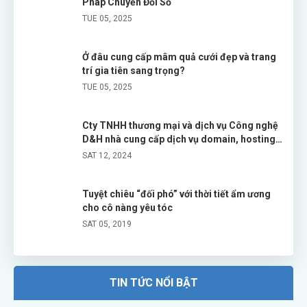
Pháp Chuyển Đổi Số
điện thoại
khi cả làn da
giúp các cô
TUE 05, 2025
OPPO chính
và cảm xúc...
nàng “gỡ...
thức cho ra
mắt phiên
Ở đâu cung cấp mâm quả cưới đẹp và trang
trí gia tiên sang trọng?
bản...
TUE 05, 2025
Cty TNHH thương mại và dịch vụ Công nghệ
D&H nhà cung cấp dịch vụ domain, hosting
chuyên nghiệp
SAT 12, 2024
Tuyệt chiêu “đối phó” với thời tiết ẩm ương
cho cô nàng yêu tóc
SAT 05, 2019
Siêu lạ, siêu hot - Mặt nạ cho tâm trạng
“nắng mưa” của nàng
TIN TỨC NỔI BẬT
SAT 05, 2019