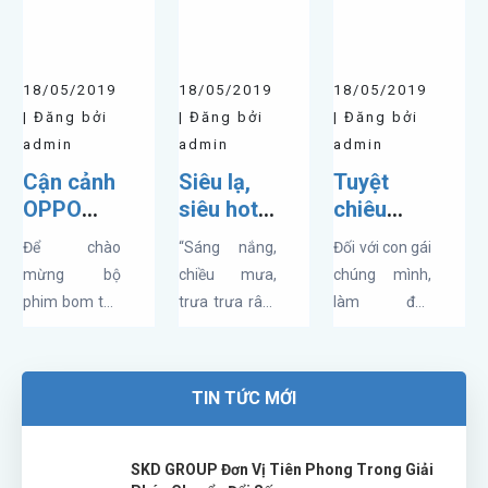
theo ý kiến
thêm một số
tháng ra mắt.
của những
tính năng mới.
Chỉ với giá từ
“người trong
Vậy ColorOS
4.990.000đ,...
18/05/2019
18/05/2019
18/05/2019
cuộc” thì tính
6.0 trên
| Đăng bởi
| Đăng bởi
| Đăng bởi
năng...
Realme 3...
admin
admin
admin
Cận cảnh
Siêu lạ,
Tuyệt
OPPO
siêu hot -
chiêu
F11 Pro
Mặt nạ
“đối phó”
Để chào
“Sáng nắng,
Đối với con gái
Avengers
cho tâm
với thời
mừng bộ
chiều mưa,
chúng mình,
Edition:
trạng
tiết ẩm
phim bom tấn
trưa trưa râm
làm đẹp
“Chất như
“nắng
ương cho
Avengers:
mát”, tâm
không chỉ
nước cất”
mưa” của
cô nàng
Endgame
trạng con gái
dừng ở làn da
nàng
yêu tóc
đang chiếm
thay đổi bất
mà còn phải
TIN TỨC MỚI
trọn tâm điểm
thường, đặc
nuôi dưỡng
của toàn thế
biệt là trong
mái tóc nữa.
giới thì hãng
ngày “đèn đỏ”
Hãy để Lixibox
SKD GROUP Đơn Vị Tiên Phong Trong Giải