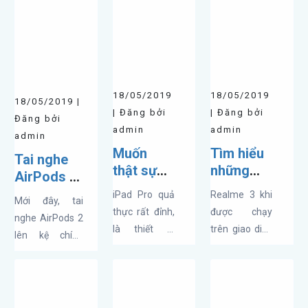
18/05/2019
18/05/2019
18/05/2019 |
| Đăng bởi
| Đăng bởi
Đăng bởi
admin
admin
admin
Muốn
Tìm hiểu
Tai nghe
thật sự
những
AirPods 2
“pro” thì
tính năng
lên kệ
iPad Pro quả
Realme 3 khi
Mới đây, tai
Apple cần
vô cùng
chính thức
thực rất đỉnh,
được chạy
nghe AirPods 2
bổ sung
hay ho
tại Viettel
là thiết bị
trên giao diện
lên kệ chính
ngay các
của
Store với
đáng mơ ước
ColorOS 6.0
thức tại hệ
tính năng
ColorOS
giá chỉ từ
của rất nhiều
dựa trên nền
thống các siêu
của iPad
6.0 trên
4.990.000đ
người dùng.
Android 9.0
thị của Viettel
Pro này
Realme 3
Tuy nhiên,
được bổ sung
Store sau hơn 1