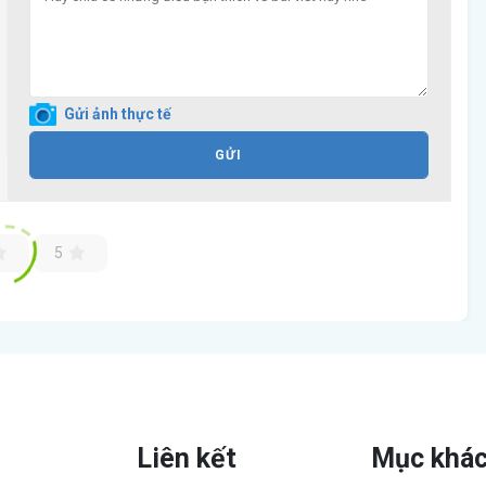
Gửi ảnh thực tế
GỬI
5
Liên kết
Mục khá