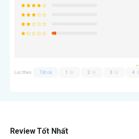
Lọc theo:
Tất cả
1
2
3
4
Review Tốt Nhất