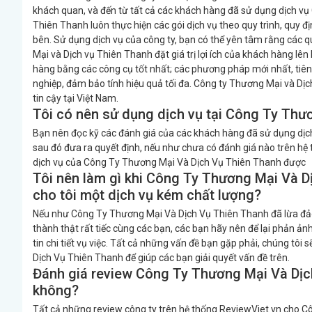
khách quan, và đến từ tất cả các khách hàng đã sử dụng dịch 
Thiên Thanh luôn thực hiện các gói dịch vụ theo quy trình, quy 
bên. Sử dụng dịch vụ của công ty, bạn có thể yên tâm rằng các 
Mại và Dịch vụ Thiên Thanh đặt giá trị lợi ích của khách hàng lê
hàng bằng các công cụ tốt nhất; các phương pháp mới nhất, tiên t
nghiệp, đảm bảo tính hiệu quả tối đa. Công ty Thương Mại và D
tin cậy tại Việt Nam.
Tôi có nên sử dụng dịch vụ tại Công Ty Th
Bạn nên đọc kỹ các đánh giá của các khách hàng đã sử dụng dịc
sau đó đưa ra quyết định, nếu như chưa có đánh giá nào trên hệ th
dịch vụ của Công Ty Thương Mại Và Dịch Vụ Thiên Thanh được
Tôi nên làm gì khi Công Ty Thương Mại Và D
cho tôi một dịch vụ kém chất lượng?
Nếu như Công Ty Thương Mại Và Dịch Vụ Thiên Thanh đã lừa đảo
thành thật rất tiếc cùng các bạn, các bạn hãy nên để lại phản ả
tin chi tiết vụ việc. Tất cả những vấn đề bạn gặp phải, chúng tô
Dịch Vụ Thiên Thanh để giúp các bạn giải quyết vấn đề trên.
Đánh giá review Công Ty Thương Mại Và Dịch
không?
Tất cả những review công ty trên hệ thống ReviewViet.vn cho C