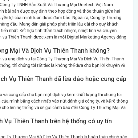
vụ Công Ty TNHH Sản Xuất Và Thương Mại Onetech Việt Nam.
định bài bản được quy định theo hợp đồng và thỏa thuận giữa hai
quyền lợi của mình luôn được đảm bảo. Ngoài ra, Công ty Thương
n hàng đầu. Mang đến giải pháp phát triển lâu dài cho quý khách
iến nhất. Kết hợp tinh thần trách nhiệm, nhiệt tình và chuyên
ịch vụ Thiên Thanh được xem là một Digital Marketing Agency đáng
ương Mại Và Dịch Vụ Thiên Thanh không?
h vụ ụng dịch vụ tại Công Ty Thương Mại Và Dịch Vụ Thiên Thanh
ống, thì chúng tôi rất tiếc là không thể đưa cho bạn lời khuyên về
ịch Vụ Thiên Thanh đã lừa đảo hoặc cung cấp
 và cung cấp cho bạn một dịch vụ kém chất lượng thì chúng tôi
nh của mình bằng cách nhấp vào nút đánh giá công ty, và kể rõ thông
i sẽ cho lên hệ thống và sẽ gửi cảnh báo đến Công Ty Thương Mại Và
 Vụ Thiên Thanh trên hệ thống có uy tín
ông Ty Thương Mại Và Dịch Vụ Thiên Thanh là hoàn toàn chính xác,