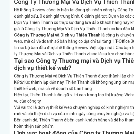
Công Ty Thương Mại Và Dịch Vụ Thiên Thanh
Hệ thống Review công ty hiện tại đang ghi nhận công ty Công Ty
đánh giá xấu, 0 đánh giá trung bình, 0 đánh giá tốt. Dựa vào cá
Dịch Vụ Thiên Thanh có thực sự đang lừa đảo khách hàng hay khô
giá là Công Ty Thương Mại Và Dịch Vụ Thiên Thanh có lừa đảo 
Công ty Thương Mại và Dịch vụ Thiên Thanh
là công ty chuyên 
web, mà cả về doanh số bán hàng có địa chỉ tại tầng 1 T-Office 
tin sơ bộ ban đầu được hệ thống Review Việt cập nhật. Các bạn h
ty Thương Mại và Dịch vụ Thiên Thanh vì sao là sự lựa chọn hàng
Tại sao Công ty Thương mại và Dịch vụ Thiê
dịch vụ thiết kế web?
Công ty Thương Mại và Dịch Vụ Thiên Thanh được thành lập chí
Kể từ lúc thành lập đến nay, Thiên Thanh đã không ngừng lớn mạn
thiết kế web, mà cả về doanh số bán hàng.
Hiện tại, Thiên Thanh luôn giữ vị trí cao trong top thị trường W
vụ của công ty.
Với vai trò là đơn vị thiết kế web chuyên nghiệp có kinh nghiệ
mới và cải thiện dịch vụ của mình ngày càng chuyên nghiệp và ti
Bên cạnh đó, Thiên Thanh ở bên cạnh khách hàng và để họ tham 
hoàn thiện sản phẩm.
Lĩnh vực hoạt động của Công ty Thương Mại